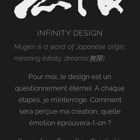
INFINITY DESIGN
Mugen is a word of Japanese origin,
meaning infinity, dreams(無限).
Pour moi, le design est un
questionnement éternel. A chaque
étapes, je m’interroge. Comment
sera perçue ma création, quelle
émotion éprouvera-t-on ?