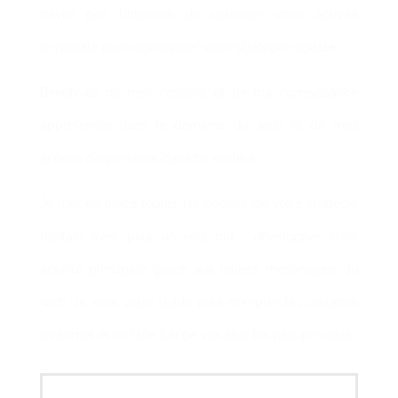
n’avez pas l’intention de délaisser votre activité
principale pour développer votre stratégie digitale.
Bénéficiez de mes conseils et de ma connaissance
approfondie dans le domaine du web et de mes
années d’expérience dans ce secteur.
Je met en place toutes les briques de votre stratégie
digitale avec pour un seul but : développer votre
activité principale grâce aux leviers mécaniques du
web. Je serai votre guide pour dompter la puissance
d’internet et en faire l’un de vos allié les plus précieux.