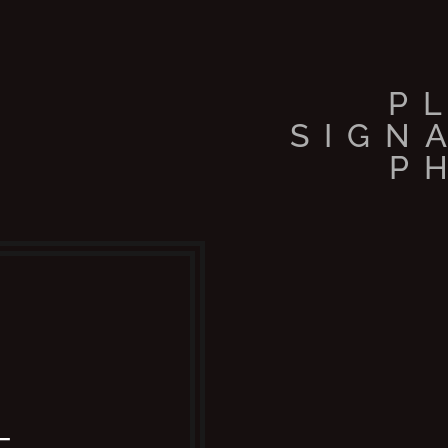
P
SIGN
P