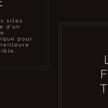
E
s sites
ie d’un
ne
nique pour
 meilleure
ible.
F
T