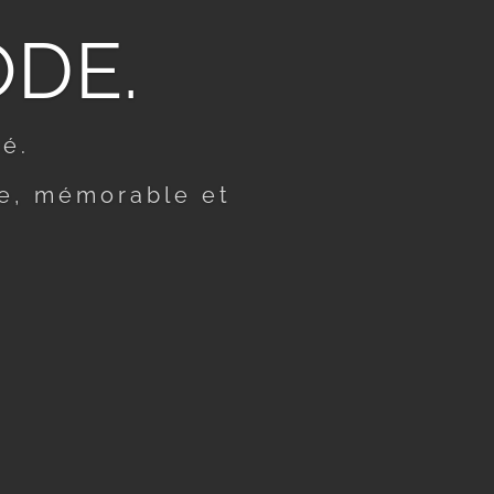
ODE.
é.
re, mémorable et