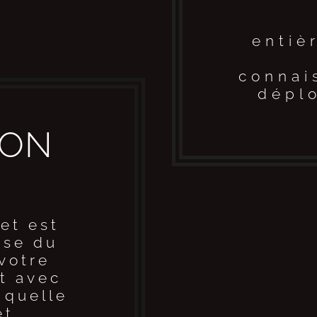
entiè
connai
déplo
ION
et est
yse du
 votre
ut avec
 quelle
et.